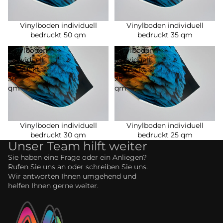
Vinylboden individuell
Vinylboden individuell
bedruckt 50 qm
bedruckt 35 qm
Vinylboden
Vinylboden
individuell
individuell
bedruckt
bedruckt
30
25
qm
qm
Vinylboden individuell
Vinylboden individuell
bedruckt 30 qm
bedruckt 25 qm
Unser Team hilft weiter
Sie haben eine Frage oder ein Anliegen?
Rufen Sie uns an oder schreiben Sie uns.
Wir antworten Ihnen umgehend und
helfen Ihnen gerne weiter.