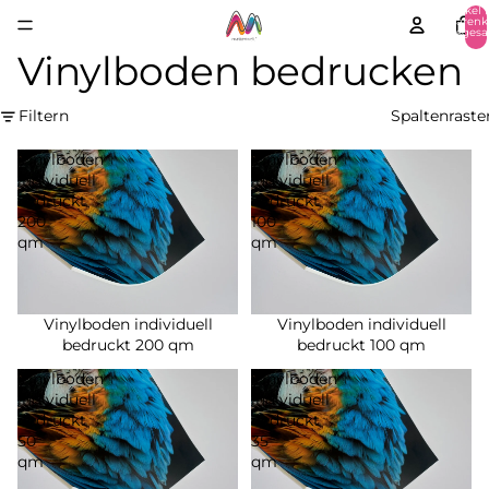
Artikel 
Warenk
insgesa
0
Vinylboden bedrucken
Filtern
Spaltenraste
Vinylboden
Vinylboden
individuell
individuell
bedruckt
bedruckt
200
100
qm
qm
Vinylboden individuell
Vinylboden individuell
bedruckt 200 qm
bedruckt 100 qm
Vinylboden
Vinylboden
individuell
individuell
bedruckt
bedruckt
50
35
qm
qm