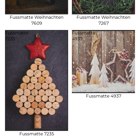
Fussmatte Weihnachten
Fussmatte Weihnachten
7609
7267
Fussmatte
Fussmatte
7235
4937
Fussmatte 4937
Fussmatte 7235