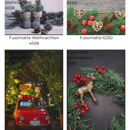
Weihnachten
6250
4558
Fussmatte Weihnachten
Fussmatte 6250
4558
Fussmatte
Fussmatte
Weihnachten
Weihnachten
7609
7267