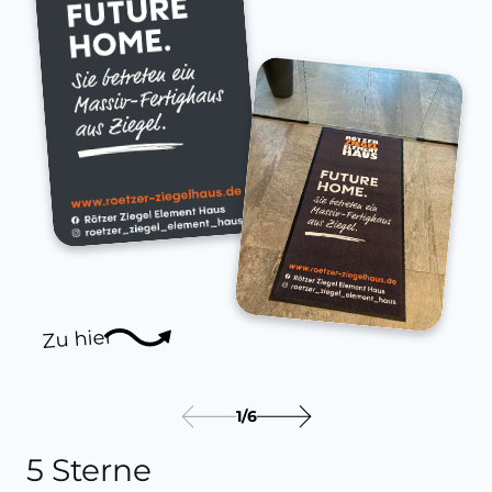
Zu hier
1
/
6
5 Sterne