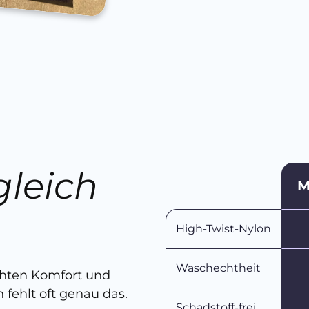
gleich
M
n
High-Twist-Nylon
Waschechtheit
chten Komfort und
 fehlt oft genau das.
Schadstoff-frei