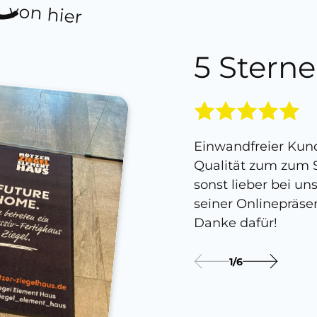
von hier
5 Sterne
Einwandfreier Kund
Qualität zum zum S
sonst lieber bei un
seiner Onlinepräse
Danke dafür!
1
/
6