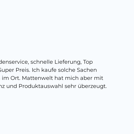
5 
enservice, schnelle Lieferung, Top
Super,
uper Preis. Ich kaufe solche Sachen
person
s im Ort. Mattenwelt hat mich aber mit
kann, 
nz und Produktauswahl sehr überzeugt.