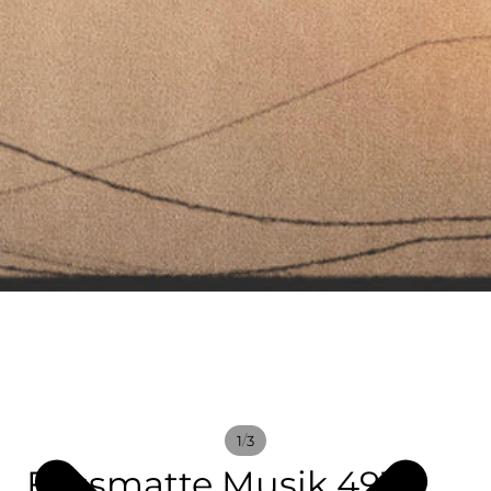
/
1
3
Fussmatte Musik 4933