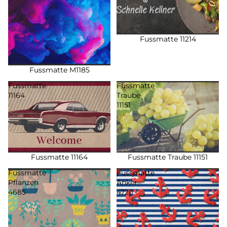
Fussmatte 11214
Fussmatte M1185
Fussmatte
Fussmatte
11164
Traube
11151
Fussmatte 11164
Fussmatte Traube 11151
Fussmatte
Fussmatte
Pflanzen
Anker
4685
4720