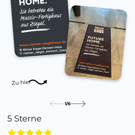
Zu hier
1
/
6
5 Sterne